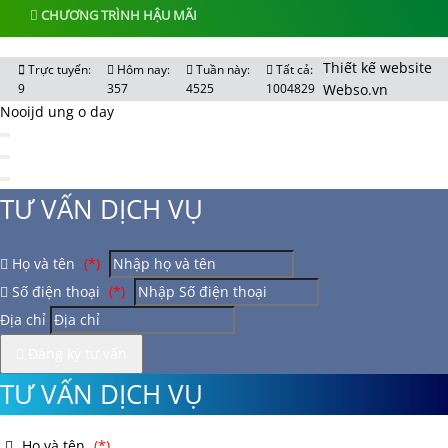
CHƯƠNG TRÌNH HẬU MÃI
Thiết kế website
Trực tuyến:
Hôm nay:
Tuần này:
Tất cả:
9
357
4525
1004829
Webso.vn
Nooijd ung o day
TƯ VẤN DỊCH VỤ
Họ và tên
(*)
Số điện thoại
(*)
Địa chỉ
Đăng ký tư vấn
TƯ VẤN DỊCH VỤ
Họ và tên
(*)