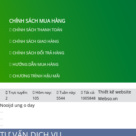
CHÍNH SÁCH MUA HÀNG
CHÍNH SÁCH THANH TOÁN
CHÍNH SÁCH GIAO HÀNG
CHÍNH SÁCH ĐỔI TRẢ HÀNG
HƯỚNG DẪN MUA HÀNG
CHƯƠNG TRÌNH HẬU MÃI
Thiết kế website
Trực tuyến:
Hôm nay:
Tuần này:
Tất cả:
2
105
5544
1005848
Webso.vn
Nooijd ung o day
TƯ VẤN DỊCH VỤ