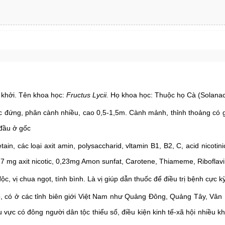
 khởi.
Tên khoa học:
Fructus Lycii.
Họ khoa học: Thuộc họ Cà (Solana
c đứng, phân cành nhiều, cao 0,5-1,5m. Cành mảnh, thỉnh thoảng có 
 đầu ở gốc
ain, các loại axit amin, polysaccharid, vltamin B1, B2, C, acid nicoti
 mg axit nicotic, 0,23mg Amon sunfat, Carotene, Thiameme, Riboflavin, 
ộc, vị chua ngọt, tính bình. Là vị giúp dẫn thuốc để điều trị bệnh cực k
, có ở các tỉnh biên giới Việt Nam như Quảng Đông, Quảng Tây, Vân N
c có đông người dân tộc thiểu số, điều kiện kinh tế-xã hội nhiều kh