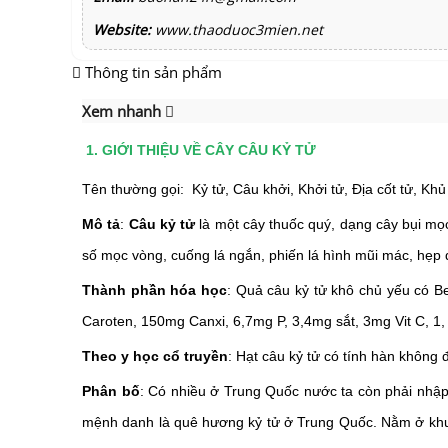
Website:
www.thaoduoc3mien.net
Thông tin sản phẩm
Xem nhanh
1. GIỚI THIỆU VỀ CÂY CÂU KỶ TỬ
Tên thường gọi: Kỷ tử, Câu khởi, Khởi tử, Địa cốt tử, Khủ
Mô tả
:
Câu kỷ tử
là một cây thuốc quý, dạng cây bụi mọ
số mọc vòng, cuống lá ngắn, phiến lá hình mũi mác, hẹp
Thành phần hóa học
: Quả câu kỷ tử khô chủ yếu có Bet
Caroten, 150mg Canxi, 6,7mg P, 3,4mg sắt, 3mg Vit C, 1, 7
Theo y học cổ truyền
: Hạt câu kỷ tử có tính hàn không đ
Phân bố
: Có nhiều ở Trung Quốc nước ta còn phải nhập
mệnh danh là quê hương kỷ tử ở Trung Quốc. Nằm ở khu vự