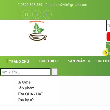
0399 306 889 -
baohan24h@gmail.com
Th
0
0
GIỚI THIỆU
SẢN PHẨM
TIN TỨ
TRANG CHỦ
Home
Sản phẩm
TRÀ QUẢ - HẠT
Câu kỷ tử