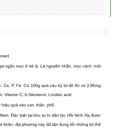
ceae)
gai ngắn mọc ở kẽ lá. Lá nguyên nhẵn, mọc cách, một
nic, Ca, P, Fe. Cứ 100g quả câu kỷ tử đỏ thì có 3,96mg
Vitamin C, b-Sitosterol, Linoleic acid
ỳ hiệu quả vào can, thận, phế.
am. Đặc biệt tại k
hu tự trị dân tộc Hồi Ninh Hạ được
ó khăn, địa phương này đã tận dụng tốt những lợi thế