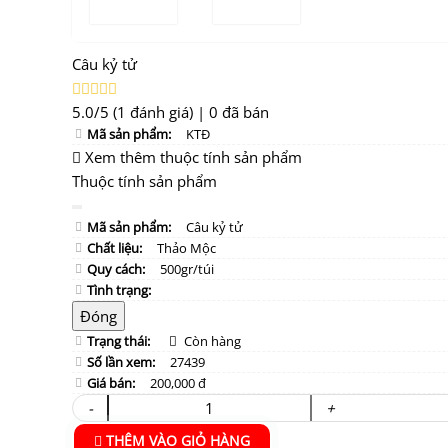
Câu kỷ tử
5.0/5
(1 đánh giá)
|
0 đã bán
Mã sản phẩm:
KTĐ
Xem thêm thuộc tính sản phẩm
Thuộc tính sản phẩm
Mã sản phẩm:
Câu kỷ tử
Chất liệu:
Thảo Mộc
Quy cách:
500gr/túi
Tình trạng:
Đóng
Trạng thái:
Còn hàng
Số lần xem:
27439
Giá bán:
200,000 đ
-
+
THÊM VÀO GIỎ HÀNG