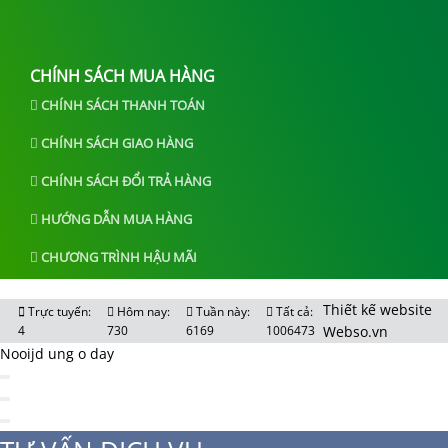
CHÍNH SÁCH MUA HÀNG
CHÍNH SÁCH THANH TOÁN
CHÍNH SÁCH GIAO HÀNG
CHÍNH SÁCH ĐỔI TRẢ HÀNG
HƯỚNG DẪN MUA HÀNG
CHƯƠNG TRÌNH HẬU MÃI
Thiết kế website
Trực tuyến:
Hôm nay:
Tuần này:
Tất cả:
4
730
6169
1006473
Webso.vn
Nooijd ung o day