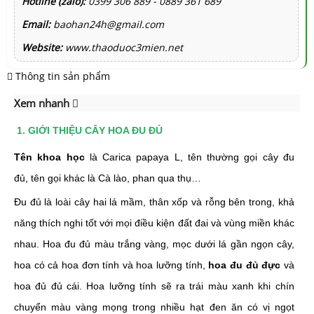
Hotline (zalo):
0399 306 889 - 0889 361 689
Email:
baohan24h@gmail.com
Website:
www.thaoduoc3mien.net
Thông tin sản phẩm
Xem nhanh
1. GIỚI THIỆU CÂY HOA ĐU ĐỦ
Tên khoa học
là Carica papaya L, tên thường gọi cây đu
đủ,
tên gọi khác là Cà lào, phan qua thụ…
Đu đủ là loài cây hai lá mầm, thân xốp và rỗng bên trong, khả
năng thích nghi tốt với mọi điều kiện đất đai và vùng miền khác
nhau.
Hoa đu đủ màu trắng vàng, mọc dưới lá gần ngọn cây,
hoa có cả hoa đơn tính và hoa lưỡng tính,
hoa đu đủ đực
và
hoa đủ đủ cái. Hoa lưỡng tính sẽ ra trái màu xanh khi chín
chuyển màu vàng mọng trong nhiều hạt đen ăn có vị ngọt