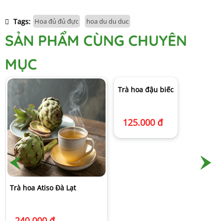
Tags:
Hoa đủ đủ đực
hoa du du duc
SẢN PHẨM CÙNG CHUYÊN
MỤC
Trà hoa Atiso Đà Lạt
Trà hoa đậu biếc
240.000 đ
125.000 đ