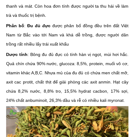
thanh và mát. Còn hoa đơn tính được người ta thu hái về làm
.
trà và thuốc trị bệnh
Phân bố
:
Đu đủ đực
được phân bố đồng đều trên đất Việt
Nam từ Bắc vào tới Nam và khá dễ trồng, được người dân
trồng rất nhiều lấy trái xuất khẩu
Dược tính
: Bông đu đủ đực có tính hàn vị ngọt, mùi hơi hắc.
Quả chín chứa 90% nước, glucoza: 8,5%, protein, muối vô cơ,
vitamin khác A,B,C. Nhựa mủ của đu đủ có chứa men chất mỡ,
axit cac protit, chất thịt để giải phòng các axit anmin. Hạt cây
chứa 8,2% nước, 8,8% tro, 15,5% hydrat cacbon, 17% sợi,
24% chất anbuminoit, 26,3% dầu và rễ có nhiều kali myronat.