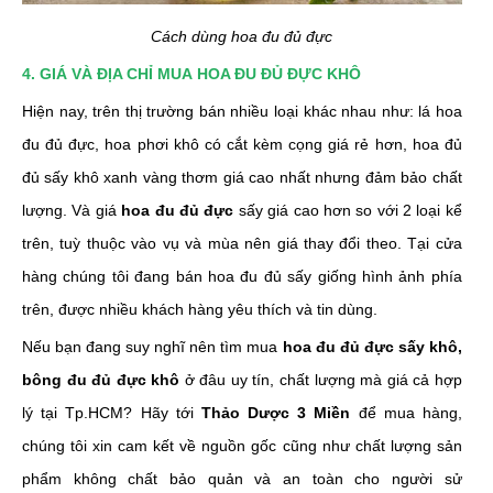
Cách dùng hoa đu đủ đực
4. GIÁ VÀ ĐỊA CHỈ MUA HOA ĐU ĐỦ ĐỰC KHÔ
Hiện nay, trên thị trường bán nhiều loại khác nhau như: lá hoa
đu đủ đực, hoa phơi khô có cắt kèm cọng giá rẻ hơn, hoa đủ
đủ sấy khô xanh vàng thơm giá cao nhất nhưng đảm bảo chất
lượng. Và giá
hoa đu đủ đực
sấy giá cao hơn so với 2 loại kể
trên, tuỳ thuộc vào vụ và mùa nên giá thay đổi theo. Tại cửa
hàng chúng tôi đang bán hoa đu đủ sấy giống hình ảnh phía
trên, được nhiều khách hàng yêu thích và tin dùng.
Nếu bạn đang suy nghĩ nên tìm mua
hoa đu đủ đực sấy khô,
bông đu đủ đực khô
ở đâu uy tín, chất lượng mà giá cả hợp
lý tại Tp.HCM?
Hãy tới
Thảo Dược 3 Miền
để mua hàng,
chúng tôi xin cam kết về nguồn gốc cũng như chất lượng sản
phẩm không chất bảo quản và an toàn cho người sử