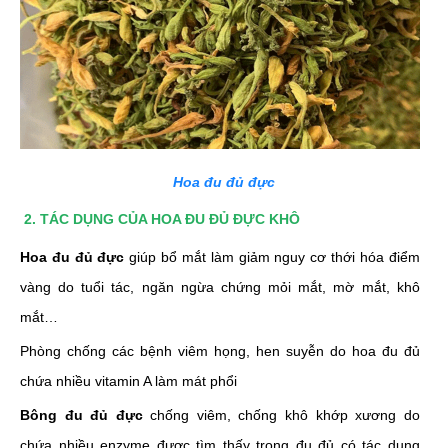
Hoa đu đủ đực
2. TÁC DỤNG CỦA HOA ĐU ĐỦ ĐỰC KHÔ
Hoa đu đủ đực
giúp bổ mắt làm giảm nguy cơ thới hóa điểm
vàng do tuổi tác, ngăn ngừa chứng mỏi mắt, mờ mắt, khô
mắt…
Phòng chống các bệnh viêm họng, hen suyễn do hoa đu đủ
chứa nhiều vitamin A làm mát phổi
Bông đu đủ đực
chống viêm, chống khô khớp xương do
chứa nhiều enzyme được tìm thấy trong đu đủ có tác dụng