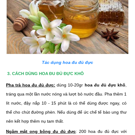
Tác dụng hoa đu đủ đực
3. CÁCH DÙNG HOA ĐU ĐỦ ĐỰC KHÔ
Pha trà hoa đu đủ đực:
dùng 10-20gr
hoa đu đủ đực khô
,
tráng qua một lần nước nóng và lượt bỏ nước đầu. Pha thêm 1
lít nước, đậy nắp 10 - 15 phút là có thể dùng được ngay, có
thể cho chút đường phèn. Nếu dùng để ức chế tế bào ung thư
nên kết hợp thêm nụ tam thất.
Ngâm mật ong bông đu đủ đực
: 200 hoa đu đủ đực với