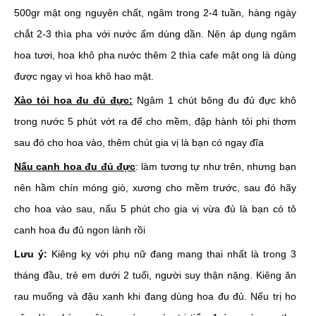
500gr mật ong nguyên chất, ngâm trong 2-4 tuần, hàng ngày
chắt 2-3 thìa pha với nước ấm dùng dần. Nên áp dụng ngâm
hoa tươi, hoa khô pha nước thêm 2 thìa cafe mật ong là dùng
được ngay vì hoa khô hao mật.
Xào tỏi hoa đu đủ đực:
Ngâm 1 chút bông đu đủ đực khô
trong nước 5 phút vớt ra để cho mềm, đập hành tỏi phi thơm
sau đó cho hoa vào, thêm chút gia vị là bạn có ngay đĩa
Nấu canh hoa đu đủ đực
: làm tương tự như trên, nhưng bạn
nên hầm chín móng giò, xương cho mềm trước, sau đó hãy
cho hoa vào sau, nấu 5 phút cho gia vị vừa đủ là bạn có tô
canh hoa đu đủ ngon lành rồi
Lưu ý:
Kiêng kỵ với phụ nữ đang mang thai nhất là trong 3
tháng đầu, trẻ em dưới 2 tuổi, người suy thận nặng. Kiêng ăn
rau muống và đậu xanh khi đang dùng hoa đu đủ. Nếu trị ho