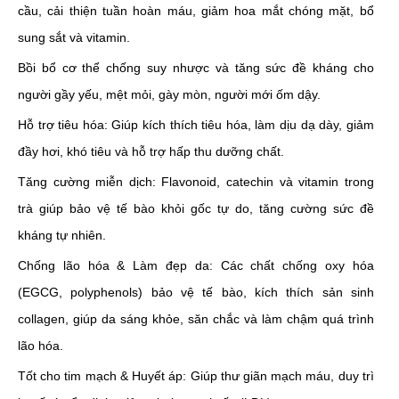
cầu, cải thiện tuần hoàn máu, giảm hoa mắt chóng mặt, bổ
sung sắt và vitamin.
Bồi bổ cơ thể chống suy nhược và tăng sức đề kháng cho
người gầy yếu, mệt mỏi, gày mòn, người mới ốm dậy.
Hỗ trợ tiêu hóa: Giúp kích thích tiêu hóa, làm dịu dạ dày, giảm
đầy hơi, khó tiêu và hỗ trợ hấp thu dưỡng chất.
Tăng cường miễn dịch: Flavonoid, catechin và vitamin trong
trà giúp bảo vệ tế bào khỏi gốc tự do, tăng cường sức đề
kháng tự nhiên.
Chống lão hóa & Làm đẹp da: Các chất chống oxy hóa
(EGCG, polyphenols) bảo vệ tế bào, kích thích sản sinh
collagen, giúp da sáng khỏe, săn chắc và làm chậm quá trình
lão hóa.
Tốt cho tim mạch & Huyết áp: Giúp thư giãn mạch máu, duy trì