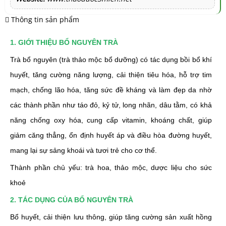
Thông tin sản phẩm
1. GIỚI THIỆU BỔ NGUYÊN TRÀ
Trà bổ nguyên (trà thảo mộc bổ dưỡng) có tác dụng bồi bổ khí
huyết, tăng cường năng lượng, cải thiện tiêu hóa, hỗ trợ tim
mạch, chống lão hóa, tăng sức đề kháng và làm đẹp da nhờ
các thành phần như táo đỏ, kỷ tử, long nhãn, dâu tằm, có khả
năng chống oxy hóa, cung cấp vitamin, khoáng chất, giúp
giảm căng thẳng, ổn định huyết áp và điều hòa đường huyết,
mang lại sự sảng khoái và tươi trẻ cho cơ thể.
Thành phần chủ yếu: trà hoa, thảo mộc, dược liệu cho sức
khoẻ
2. TÁC DỤNG CỦA BỔ NGUYÊN TRÀ
Bổ huyết, cải thiện lưu thông, giúp tăng cường sản xuất hồng