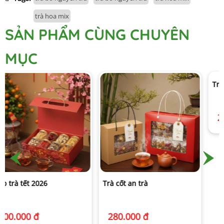
trà hoa mix
SẢN PHẨM CÙNG CHUYÊN
MỤC
Trà cốt an trà
Trà tiêu an trà
280.000 đ
280.000 đ