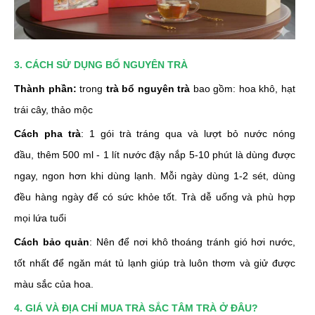
3. CÁCH SỬ DỤNG BỔ NGUYÊN TRÀ
Thành phần:
trong
trà bổ nguyên trà
bao gồm: hoa khô, hạt
trái cây, thảo mộc
Cách pha trà
: 1 gói trà tráng qua và lượt bỏ nước nóng
đầu, thêm 500 ml - 1 lít nước đậy nắp 5-10 phút là dùng được
ngay, ngon hơn khi dùng lạnh. Mỗi ngày dùng 1-2 sét, dùng
đều hàng ngày để có sức khỏe tốt. Trà dễ uống và phù hợp
mọi lứa tuổi
Cách bảo quản
: Nên để nơi khô thoáng tránh gió hơi nước,
tốt nhất để ngăn mát tủ lạnh giúp trà luôn thơm và giử được
màu sắc của hoa.
4. GIÁ VÀ ĐỊA CHỈ MUA TRÀ SẮC TÂM TRÀ Ở ĐÂU?