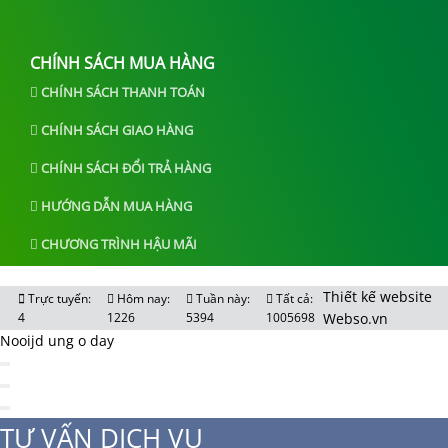
CHÍNH SÁCH MUA HÀNG
CHÍNH SÁCH THANH TOÁN
CHÍNH SÁCH GIAO HÀNG
CHÍNH SÁCH ĐỔI TRẢ HÀNG
HƯỚNG DẪN MUA HÀNG
CHƯƠNG TRÌNH HẬU MÃI
Thiết kế website
Trực tuyến:
Hôm nay:
Tuần này:
Tất cả:
4
1226
5394
1005698
Webso.vn
Nooijd ung o day
TƯ VẤN DỊCH VỤ