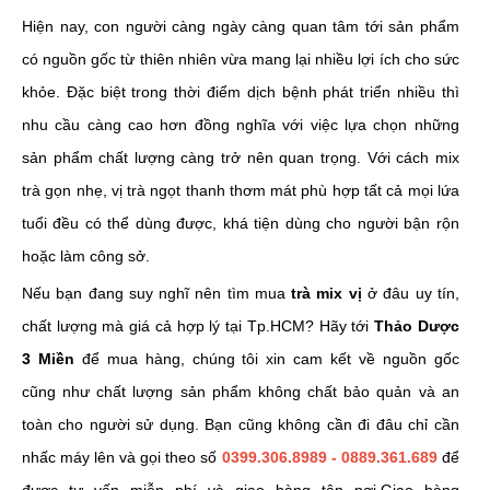
Hiện nay, con người càng ngày càng quan tâm tới sản phẩm
có nguồn gốc từ thiên nhiên vừa mang lại nhiều lợi ích cho sức
khỏe. Đặc biệt trong thời điểm dịch bệnh phát triển nhiều thì
nhu cầu càng cao hơn đồng nghĩa với việc lựa chọn những
sản phẩm chất lượng càng trở nên quan trọng. Với cách mix
trà gọn nhẹ, vị trà ngọt thanh thơm mát phù hợp tất cả mọi lứa
tuổi đều có thể dùng được, khá tiện dùng cho người bận rộn
hoặc làm công sở.
Nếu bạn đang suy nghĩ nên tìm mua
trà mix vị
ở đâu uy tín,
chất lượng mà giá cả hợp lý tại Tp.HCM? Hãy tới
Thảo Dược
3 Miền
để mua hàng, chúng tôi xin cam kết về nguồn gốc
cũng như chất lượng sản phẩm không chất bảo quản và an
toàn cho người sử dụng. Bạn cũng không cần đi đâu chỉ cần
nhấc máy lên và gọi theo số
0399.306.8989 - 0889.361.689
để
được tư vấn miễn phí và giao hàng tận nơi.Giao hàng