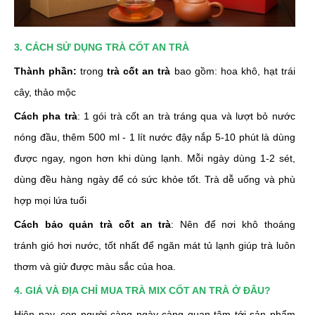
3. CÁCH SỬ DỤNG TRÀ CỐT AN TRÀ
Thành phần:
trong
trà cốt an trà
bao gồm: hoa khô, hạt trái
cây, thảo mộc
Cách pha trà
: 1 gói trà cốt an trà tráng qua và lượt bỏ nước
nóng đầu, thêm 500 ml - 1 lít nước đậy nắp 5-10 phút là dùng
được ngay, ngon hơn khi dùng lạnh. Mỗi ngày dùng 1-2 sét,
dùng đều hàng ngày để có sức khỏe tốt. Trà dễ uống và phù
hợp mọi lứa tuổi
Cách bảo quản trà cốt an trà
: Nên để nơi khô thoáng
tránh gió hơi nước, tốt nhất để ngăn mát tủ lạnh giúp trà luôn
thơm và giử được màu sắc của hoa.
4. GIÁ VÀ ĐỊA CHỈ MUA TRÀ MIX CỐT AN TRÀ Ở ĐÂU?
Hiện nay, con người càng ngày càng quan tâm tới sản phẩm