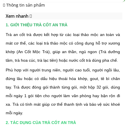
Thông tin sản phẩm
Xem nhanh
1. GIỚI THIỆU TRÀ CỐT AN TRÀ
Trà an cốt trà được kết hợp từ các loại thảo mộc an toàn và
mát cơ thể, c
ác loại trà thảo mộc có công dụng hỗ trợ xương
khớp (An Cốt Mộc Trà), giúp an thần, ngủ ngon (Trà dưỡng
tâm, trà hoa cúc, trà lạc tiên) hoặc nước cốt trà dùng pha chế.
Phù hợp với người trung niên, người cao tuổi, người ngồi lâu,
đứng lâu hoặc có dấu hiệu thoái hóa khớp, gout, tê bì chân
tay. Trà được đóng gói thành từng gói, một hộp 32 gói, dùng
mỗi ngày 1 gói tiện cho người làm văn phòng hay bận rộn đi
xa. Trà có tính mát giúp cơ thể thanh tịnh và bảo vệ sức khoẻ
mỗi ngày.
2. TÁC DỤNG CỦA TRÀ CỐT AN TRÀ