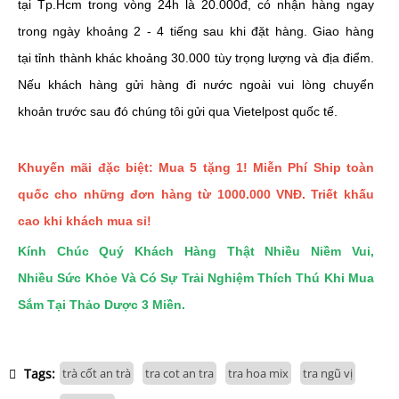
tại Tp.Hcm trong vòng 24h là 20.000đ, có nhận hàng ngay
trong ngày khoảng 2 - 4 tiếng sau khi đặt hàng. Giao hàng
tại tỉnh thành khác khoảng 30.000 tùy trọng lượng và địa điểm.
Nếu khách hàng gửi hàng đi nước ngoài vui lòng chuyển
khoản trước sau đó chúng tôi gửi qua Vietelpost quốc tế.
Khuyến mãi đặc biệt: Mua 5 tặng 1!
Miễn Phí Ship toàn
quốc cho những đơn hàng từ 1000.000 VNĐ. Triết khấu
cao khi khách mua sỉ!
Kính Chúc Quý Khách Hàng Thật Nhiều Niềm Vui,
Nhiều Sức Khỏe Và Có Sự Trải Nghiệm Thích Thú Khi Mua
Sắm Tại Thảo Dược 3 Miền.
Tags:
trà cốt an trà
tra cot an tra
tra hoa mix
tra ngũ vị