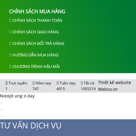
CHÍNH SÁCH MUA HÀNG
CHÍNH SÁCH THANH TOÁN
CHÍNH SÁCH GIAO HÀNG
CHÍNH SÁCH ĐỔI TRẢ HÀNG
HƯỚNG DẪN MUA HÀNG
CHƯƠNG TRÌNH HẬU MÃI
Thiết kế website
Trực tuyến:
Hôm nay:
Tuần này:
Tất cả:
1
747
4915
1005219
Webso.vn
Nooijd ung o day
TƯ VẤN DỊCH VỤ