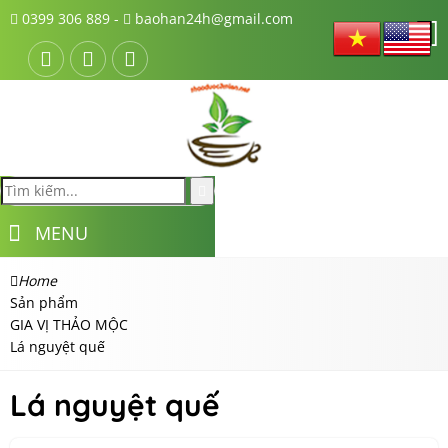
0399 306 889 -
baohan24h@gmail.com
MENU
Home
Sản phẩm
GIA VỊ THẢO MỘC
Lá nguyệt quế
Lá nguyệt quế