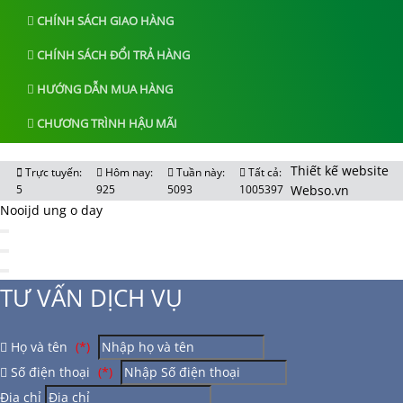
CHÍNH SÁCH GIAO HÀNG
CHÍNH SÁCH ĐỔI TRẢ HÀNG
HƯỚNG DẪN MUA HÀNG
CHƯƠNG TRÌNH HẬU MÃI
Thiết kế website
Trực tuyến:
Hôm nay:
Tuần này:
Tất cả:
5
925
5093
1005397
Webso.vn
Nooijd ung o day
TƯ VẤN DỊCH VỤ
Họ và tên
(*)
Số điện thoại
(*)
Địa chỉ