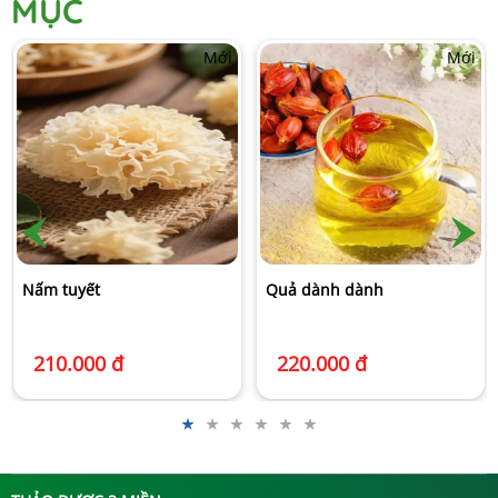
MỤC
Mới
Mới
Mới
Lá chanh sấy khô
200.000 đ
Quả dành dành
220.000 đ