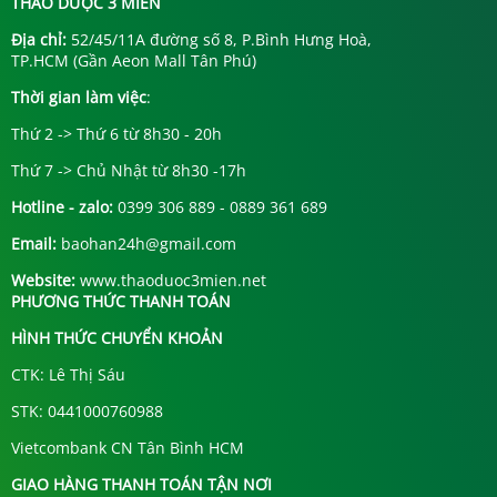
THẢO DƯỢC 3 MIỀN
Địa chỉ:
52/45/11A đường số 8, P.Bình Hưng Hoà,
TP.HCM (Gần Aeon Mall Tân Phú)
Thời gian làm việc
:
Thứ 2 -> Thứ 6 từ 8h30 - 20h
Thứ 7 -> Chủ Nhật từ 8h30 -17h
Hotline - zalo:
0399 306 889 - 0889 361 689
Email:
baohan24h@gmail.com
Website:
www.thaoduoc3mien.net
PHƯƠNG THỨC THANH TOÁN
HÌNH THỨC CHUYỂN KHOẢN
CTK: Lê Thị Sáu
STK: 0441000760988
Vietcombank CN Tân Bình HCM
GIAO HÀNG THANH TOÁN TẬN NƠI