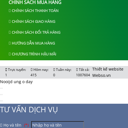
CHÍNH SÁCH MUA HÀNG
CHÍNH SÁCH THANH TOÁN
CHÍNH SÁCH GIAO HÀNG
CHÍNH SÁCH ĐỔI TRẢ HÀNG
HƯỚNG DẪN MUA HÀNG
CHƯƠNG TRÌNH HẬU MÃI
Thiết kế website
Trực tuyến:
Hôm nay:
Tuần này:
Tất cả:
1
415
0
1007604
Webso.vn
Nooijd ung o day
TƯ VẤN DỊCH VỤ
Họ và tên
(*)