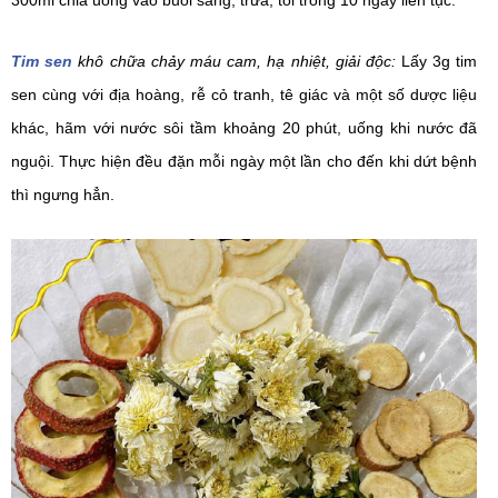
300ml chia uống vào buổi sáng, trưa, tối trong 10 ngày liên tục.
Tim sen
 khô chữa chảy máu cam, hạ nhiệt, giải độc:
Lấy 3g tim 
sen cùng với địa hoàng, rễ cỏ tranh, tê giác và một số dược liệu 
khác, hãm với nước sôi tầm khoảng 20 phút, uống khi nước đã 
nguội. Thực hiện đều đặn mỗi ngày một lần cho đến khi dứt bệnh 
thì ngưng hẳn.