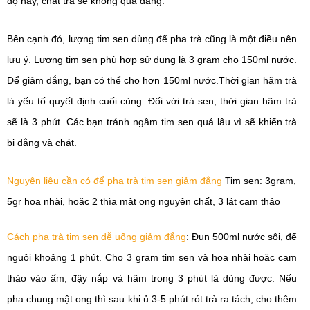
độ này, chất trà sẽ không quá đắng.
Bên cạnh đó, lượng tim sen dùng để pha trà cũng là một điều nên 
lưu ý. Lượng tim sen phù hợp sử dụng là 3 gram cho 150ml nước. 
Để giảm đắng, bạn có thể cho hơn 150ml nước.
Thời gian hãm trà 
là yếu tố quyết định cuối cùng. Đối với trà sen, thời gian hãm trà 
sẽ là 3 phút. Các bạn tránh ngâm tim sen quá lâu vì sẽ khiến trà 
bị đắng và chát.
Nguyên liệu cần có để pha trà tim sen giảm đắng
Tim sen: 3gram, 
5gr hoa nhài, hoặc 2 thìa m
ật ong nguyên chất, 3 lát cam thảo 
Cách pha trà tim sen dễ uống giảm đắng
: 
Đun 500ml nước sôi, để 
nguội khoảng 1 phút. 
Cho 3 gram tim sen và hoa nhài hoặc cam 
thảo vào ấm, đậy nắp và hãm trong 3 phút là dùng được. Nếu 
pha chung mật ong thì sau khi ủ 3-5 phút
 rót trà ra tách, cho thêm 