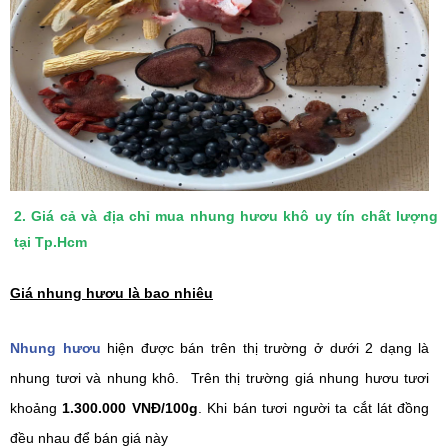
2. Giá cả và địa chỉ mua nhung hươu khô uy tín chất lượng
tại Tp.Hcm
Giá nhung hươu là bao nhiêu
Nhung hươu
 hiện được bán trên thị trường ở dưới 2 dạng là 
nhung tươi và nhung khô. 
 Trên thị trường giá n
hung hươu tươi 
khoảng
1.300.000 VNĐ/100g
. Khi bán tươi người ta cắt lát đồng 
đều nhau để bán giá này