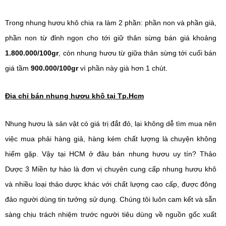
Trong nhung hươu khô chia ra làm 2 phần: phần non và phần già, 
phần non từ đỉnh ngọn cho tới giữ thân sừng bán giá khoảng 
1.800.000/100gr
, còn nhung hươu từ giữa thân sừng tới cuối bán 
giá tầm 
900.000/100gr
 vì phần này già hơn 1 chút.
Địa chỉ bán nhung hươu khô tại Tp.Hcm
Nhung hươu là sản vật có giá trị đắt đỏ, lại không dễ tìm mua nên 
việc mua phải hàng giả, hàng kém chất lượng là chuyện không 
hiếm gặp. Vậy tại HCM ở đâu bán nhung hươu uy tín? 
Thảo 
Dược 3 Miền tự hào là đơn vị chuyên cung cấp nhung hươu khô 
và nhiều loại thảo dược khác với chất lượng cao cấp, được đông 
đảo người dùng tin tưởng sử dụng. Chúng tôi luôn cam kết và sẵn 
sàng chịu trách nhiệm trước người tiêu dùng về nguồn gốc xuất 