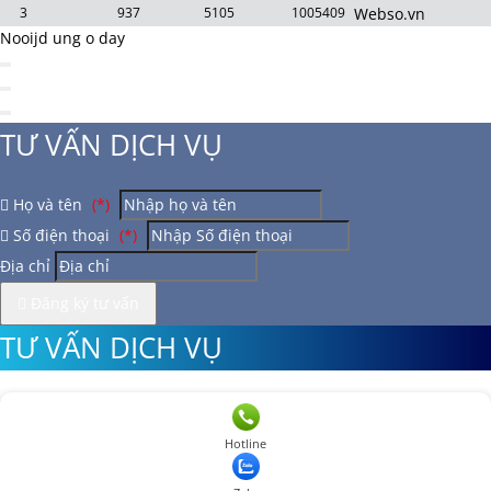
3
937
5105
1005409
Webso.vn
Nooijd ung o day
TƯ VẤN DỊCH VỤ
Họ và tên
(*)
Số điện thoại
(*)
Địa chỉ
Đăng ký tư vấn
TƯ VẤN DỊCH VỤ
Họ và tên
(*)
Hotline
Số điện thoại
(*)