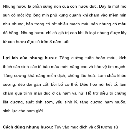
Nhung hươu là phần sừng non của con hươu đực. Đây là một mô 
sụn có một lớp lông mịn phủ xung quanh khi chạm vào mềm mịn 
như nhung, bên trọng có rất nhiều mạch máu nên nhung có màu 
đỏ hồng. Nhung hươu chỉ có giá trị cao khi là loại nhung được lấy 
từ con hươu đực có trên 3 năm tuổi. 
Lợi ích của nhung hươu:
Tăng cường tuần hoàn máu, kích 
thích sản sinh các tế bào máu mới, nâng cao và bảo vệ tim mạch. 
Tăng cường khả năng miễn dịch, chống lão hoá. 
Làm chắc khỏe 
xương, dẻo dai gân cốt, bồi bổ cơ thể. 
Điều hoà nội tiết tố, làm 
chậm quá trình mãn dục ở cả nam và nữ. 
Hỗ trợ điều trị chứng 
liệt dương, suất tinh sớm, yếu sinh lý, tăng cường ham muốn, 
sinh lực cho nam giới
Cách dùng nhung hươu:
Tuỳ vào mục đích và đối tượng sử 