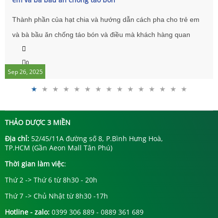
Thành phần của hạt chia và hướng dẫn cách pha cho trẻ em
và bà bầu ăn chống táo bón và điều mà khách hàng quan
tâm tới sức khoẻ nhất là mẹ bầu. sau đây là một số thông tin
0
chính các bà các mẹ tham khảo.
Sep 26, 2025
THẢO DƯỢC 3 MIỀN
Địa chỉ:
52/45/11A đường số 8, P.Bình Hưng Hoà,
TP.HCM (Gần Aeon Mall Tân Phú)
Thời gian làm việc
:
Thứ 2 -> Thứ 6 từ 8h30 - 20h
Thứ 7 -> Chủ Nhật từ 8h30 -17h
Hotline - zalo:
0399 306 889 - 0889 361 689