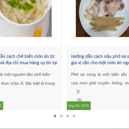
ẫn cách chế biến món ăn từ
Hướng dẫn cách nấu phở sá s
và địa chỉ mua hàng uy tín tại
gia vị cần cho một món ăn ng
miệng
là một nguyên liệu phổ biến
Phở sá sùng là một biến tấu 
của món phở truyền thống, m
thực châu Á, đặc biệt là trong
hương vị độc đáo nhờ sự kết 
ăn Trung Quốc, với hương vị
nước dùng đậm đà và vị ngọt 
0
và giàu dinh dưỡng. Dưới đây
5
Sep 26, 2025
của sá sùng. Dưới đây là hư
ách chế biến món
canh bóng
cách nấu phở sá sùng ngon mi
iản nhưng ngon miệng: