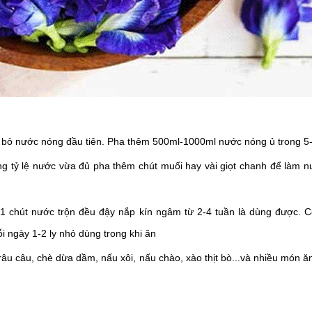
ợt bỏ nước nóng đầu tiên. Pha thêm 500ml-1000ml nước nóng ủ trong 5-
ùng tỷ lệ nước vừa đủ pha thêm chút muối hay vài giọt chanh để làm 
 1 chút nước trộn đều đậy nắp kín ngâm từ 2-4 tuần là dùng được
 ngày 1-2 ly nhỏ dùng trong khi ăn
râu câu, chè dừa dầm, nấu xôi, nấu chào, xào thịt bò...và nhiều món