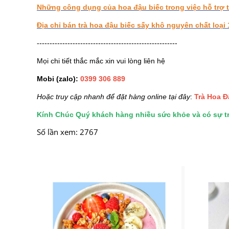
Những công dụng của hoa đậu biếc trong việc hỗ trợ t
Địa chỉ bán trà hoa đậu biếc sấy khô nguyên chất loại 
-------------------------------------------------------
Mọi chi tiết thắc mắc xin vui lòng liên hệ
Mobi (zalo):
0399 306 889
Hoặc truy cập nhanh để đặt hàng online tại đây
:
T
rà Hoa Đ
Kính Chúc Quý khách hàng nhiều sức khỏe và có sự trả
Số lần xem: 2767