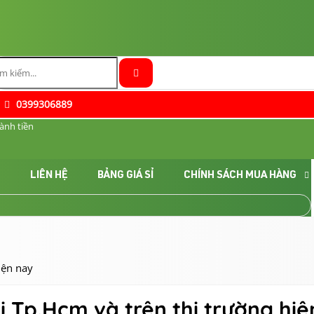
0399306889
ành tiền
C
LIÊN HỆ
BẢNG GIÁ SỈ
CHÍNH SÁCH MUA HÀNG
iện nay
ại Tp.Hcm và trên thị trường hi