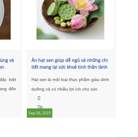
và ít 
sức kh
sức k
0
Sep 26, 
hóa.
ùng và
Ăn hạt sen giúp dễ ngủ và những chi
on
tiết mang lại sức khoẻ tinh thần lành
mạnh
đặc biệt
Hạt sen là một loại thực phẩm giàu dinh
ang đến
dưỡng và có nhiều lợi ích cho sức
hợp giữa
khỏe, đặc biệt là hỗ trợ giấc ngủ và cải
tự nhiên
0
thiện sức khỏe tinh thần. Dưới đây là
Sep 26, 2025
ớng dẫn
các chi tiết cụ thể:
ệng: