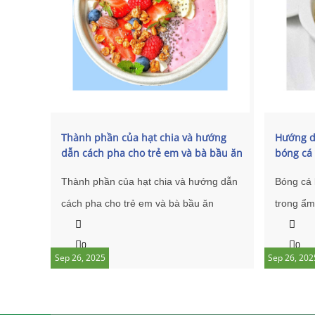
Thành phần của hạt chia và hướng
Hướng d
dẫn cách pha cho trẻ em và bà bầu ăn
bóng cá 
chống táo bón
Tp.hcm
Thành phần của hạt chia và hướng dẫn
Bóng cá 
cách pha cho trẻ em và bà bầu ăn
trong ẩm 
chống táo bón và điều mà khách hàng
các món 
0
0
quan tâm tới sức khoẻ nhất là mẹ bầu.
độc đáo 
Sep 26, 2025
Sep 26, 202
sau đây là một số thông tin chính các
là một c
bà các mẹ tham khảo.
cá
đơn g