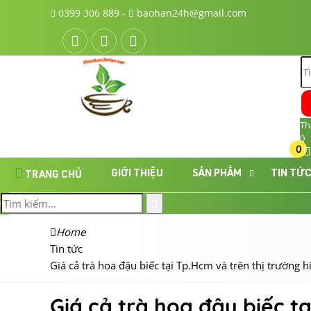
0399 306 889 -
baohan24h@gmail.com
Th
0
0
GIỚI THIỆU
SẢN PHẨM
TIN TỨ
TRANG CHỦ
Home
Tin tức
Giá cả trà hoa đậu biếc tại Tp.Hcm và trên thị trường h
Giá cả trà hoa đậu biếc t