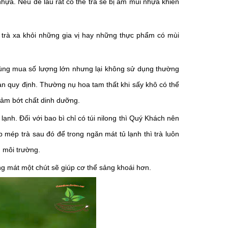
hựa. Nếu để lâu rất có thể trà sẽ bị ám mùi nhựa khiến
ể trà xa khỏi những gia vị hay những thực phẩm có mùi
dùng mua số lượng lớn nhưng lại không sử dụng thường
an quy định.
Thường nụ hoa tam thất khi sấy khô có thể
giảm bớt chất dinh dưỡng.
lạnh. Đối với bao bì chỉ có túi nilong thì Quý Khách nên
 mép trà sau đó để trong ngăn mát tủ lạnh thì trà luôn
n môi trường.
 mát một chút sẽ giúp cơ thể sảng khoái hơn.