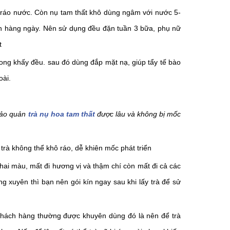
ể ráo nước. Còn nụ tam thất khô dùng ngâm với nước 5-
 ăn hàng ngày. Nên sử dụng đều đặn tuần 3 bữa, phụ nữ
t
ong khấy đều. sau đó dùng đắp mặt nạ, giúp tẩy tế bào
oài.
bảo quản
trà nụ hoa tam thất
được lâu và không bị mốc
rà không thể khô ráo, dễ khiên mốc phát triển
phai màu, mất đi hương vị và thậm chí còn mất đi cả các
g xuyên thì bạn nên gói kín ngay sau khi lấy trà để sử
khách hàng thường được khuyên dùng đó là nên để trà