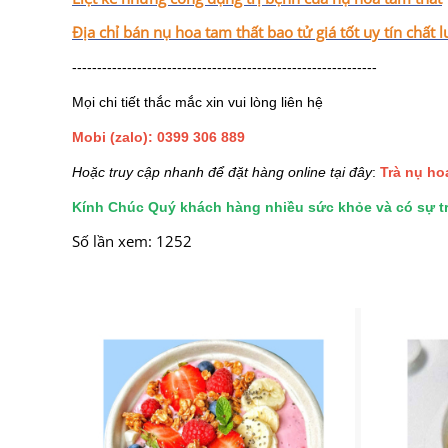
Địa chỉ bán nụ hoa tam thất bao tử giá tốt uy tín chất
-------------------------------------------------------------
Mọi chi tiết thắc mắc xin vui lòng liên hệ
Mobi (zalo):
0399 306 889
Hoặc truy cập nhanh để đặt hàng online tại đây
:
Trà nụ ho
Kính Chúc Quý khách hàng nhiều sức khỏe và có sự trả
Số lần xem: 1252