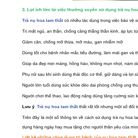
3. Lợi ích lớn từ việc thường xuyên sử dụng trà nụ ho
Trà nụ hoa tam thất
có nhiều tác dụng trong việc bảo vệ s
Trị mất ngủ, an thần, chống căng thẳng thần kinh, áp lực t
Giảm cân, chống mỡ thừa, mỡ máu, gan nhiễm mỡ
Dùng tốt cho bệnh nhân mắc tiểu đường, làm mát gan và th
Giúp da đẹp mịn màng, hồng hào, không mụn nhọt, nám d
Phụ nữ sau khi sinh dùng thải độc cơ thể, giữ dáng và lợi 
Người lớn tuổi dùng sức khỏe dẻo dai phòng chống ung th
Người chơi thể thao, lao động nặng dùng tăng cường sức k
Lưu ý
:
Trà nụ hoa tam thất
thất rất tốt nhưng một số đối
Trên đây là một số thông tin về cách sử dụng trà nụ hoa 
dụng hàng ngày hay mua tặng cho người thân yêu của mìn
Liệt kê những công dụng trị bệnh của nụ hoa tam thất