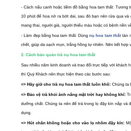
- Cách nấu canh hoặc tiềm đồ bằng hoa tam thất: Tương t
10 phút để hoa nở ra bớt dai, sau đó bạn nên rửa qua và
mang thai, người già, người thiếu máu hoặc có bệnh nền v
- Làm đẹp bằng hoa tam thất: Dùng
nụ hoa tam thất
tán n
chết, giúp da sạch mụn, trắng hồng tự nhiên. Nên kết hợp v
2. Cách bảo quản trà nụ hoa tam thất
Sau nhiều năm kinh doanh và trao đổi trực tiếp với khách 
thì Quý Khách nên thực hiện theo các bước sau:
=> Hãy giữ cho trà nụ hoa tam thất luôn khô
:
Chúng ta 
=> Bảo vệ trà khỏi ánh nắng mặt trời hay không khí
:
Tr
dưỡng chất. Chúng ta nên để trà trong lọ đậy kín nắp và 
dụng.
=> Hút chân không hoặc cho vào lọ nhôm đậy kín
:
Mộ