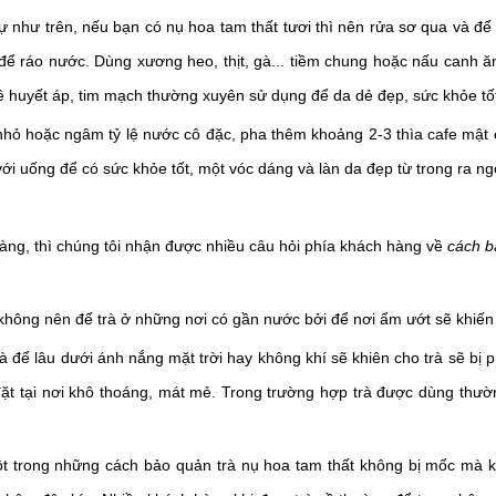
ự như trên, nếu bạn có nụ hoa tam thất tươi thì nên rửa sơ qua và đ
 để ráo nước. Dùng xương heo, thịt, gà... tiềm chung hoặc nấu canh
ề huyết áp, tim mạch thường xuyên sử dụng để da dẻ đẹp, sức khỏe tố
hỏ hoặc ngâm tỷ lệ nước cô đặc, pha thêm khoảng 2-3 thìa cafe mật 
ới uống để có sức khỏe tốt, một vóc dáng và làn da đẹp từ trong ra ng
hàng, thì chúng tôi nhận được nhiều câu hỏi phía khách hàng về
cách 
không nên để trà ở những nơi có gần nước bởi để nơi ẩm ướt sẽ khiến t
à để lâu dưới ánh nắng mặt trời hay không khí sẽ khiên cho trà sẽ bị 
đặt tại nơi khô thoáng, mát mẻ. Trong trường hợp trà được dùng thườn
t trong những cách bảo quản trà nụ hoa tam thất không bị mốc mà 