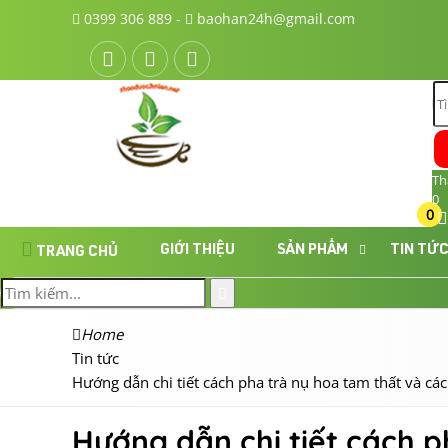
0399 306 889 -
baohan24h@gmail.com
Th
0
0
GIỚI THIỆU
SẢN PHẨM
TIN TỨ
TRANG CHỦ
Home
Tin tức
Hướng dẫn chi tiết cách pha trà nụ hoa tam thất và cá
Hướng dẫn chi tiết cách 