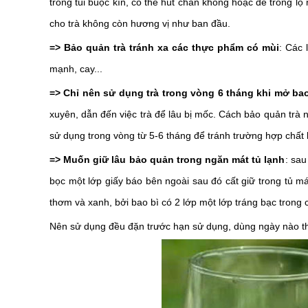
trong túi buộc kín, có thể hút chân không hoặc để trong l
cho trà không còn hương vị như ban đầu.
=> Bảo quản trà tránh xa các thực phẩm có mùi
:
Các 
mạnh, cay...
=> Chỉ nên sử dụng trà trong vòng 6 tháng khi mở bao
xuyên, dẫn đến việc trà để lâu bị mốc.
Cách bảo quản trà n
sử dụng trong vòng từ 5-6 tháng để tránh trường hợp chất 
=> Muốn giữ lâu bảo quản trong ngăn mát tủ lạnh
: sau
bọc một lớp giấy báo bên ngoài sau đó cất giữ trong tủ m
thơm và xanh, bởi bao bì có 2 lớp một lớp tráng bạc trong 
Nên sử dụng đều đặn trước hạn sử dụng, dùng ngày nào th