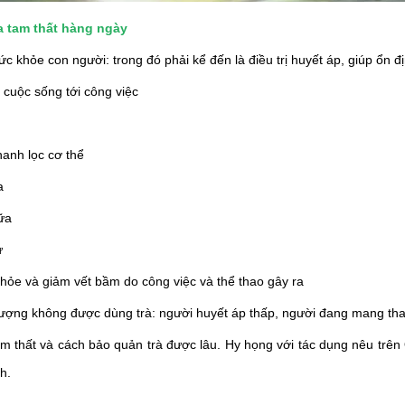
a tam thất hàng ngày
ức khỏe con người: trong đó phải kể đến là điều trị huyết áp, giúp ổn 
ừ cuộc sống tới công việc
anh lọc cơ thể
a
sữa
ư
hỏe và giảm vết bầm do công việc và thể thao gây ra
 tượng không được dùng trà: người huyết áp thấp, người đang mang tha
tam thất và cách bảo quản trà được lâu. Hy họng với tác dụng nêu trê
h.