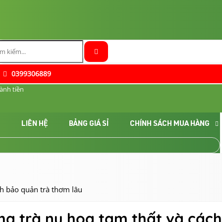
0399306889
ành tiền
C
LIÊN HỆ
BẢNG GIÁ SỈ
CHÍNH SÁCH MUA HÀNG
ch bảo quản trà thơm lâu
pha trà nụ hoa tam thất và các