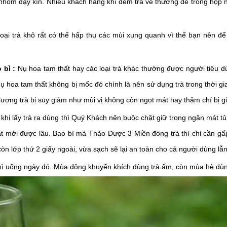
ọ nhôm đậy kín.
Nhiều khách hàng khi đem trà về thường để trong hộp n
loại trà khô rất có thể hấp thụ các mùi xung quanh vì thế bạn nên đ
 bì
:
Nụ hoa tam thất hay các loại trà khác thường được người tiêu 
ụ hoa tam thất không bị mốc đó chính là nên sử dụng trà trong thời gi
lượng trà bị suy giảm như mùi vị không còn ngọt mát hay thậm chí bị 
 khi lấy trà ra dùng thì Quý Khách nên buộc chặt giữ trong ngăn mát tủ 
át mới được lâu.
Bao bì mà Thảo Dược 3 Miền đóng trà thì chỉ cần gấp
còn lớp thứ 2 giấy ngoài, vừa sạch sẽ lại an toàn cho cả người dùng lẫ
ì uống ngày đó. Mùa đông khuyến khích dùng trà ấm, còn mùa hè dùng