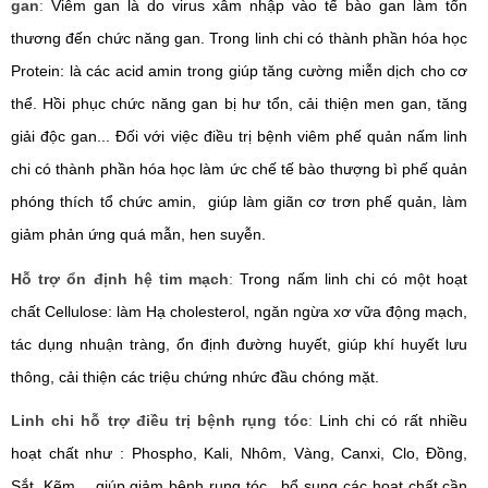
gan
:
Viêm gan là do virus xâm nhập vào tế bào gan làm tổn
thương đến chức năng gan. Trong linh chi có thành phần hóa học
Protein: là các acid amin trong giúp tăng cường miễn dịch cho cơ
thể. Hồi phục chức năng gan bị hư tổn, cải thiện men gan, tăng
giải độc gan...
Đối với việc điều trị bệnh viêm phế quản nấm linh
chi có thành phần hóa học làm ức chế tế bào thượng bì phế quản
phóng thích tổ chức amin, giúp làm giãn cơ trơn phế quản, làm
giảm phản ứng quá mẫn, hen suyễn.
Hỗ trợ ổn định hệ tim mạch
:
Trong nấm linh chi có một hoạt
chất Cellulose: làm Hạ cholesterol, ngăn ngừa xơ vữa động mạch,
tác dụng nhuận tràng, ổn định đường huyết, giúp khí huyết lưu
thông, cải thiện các triệu chứng nhức đầu chóng mặt.
Linh chi hỗ trợ điều trị bệnh rụng tóc
:
Linh chi có rất nhiều
hoạt chất như : Phospho, Kali, Nhôm, Vàng, Canxi, Clo, Đồng,
Sắt, Kẽm… giúp giảm bệnh rụng tóc , bổ sung các hoạt chất cần