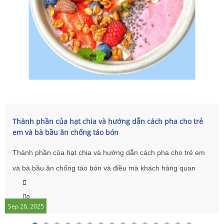
Thành phần của hạt chia và hướng dẫn cách pha cho trẻ
em và bà bầu ăn chống táo bón
Thành phần của hạt chia và hướng dẫn cách pha cho trẻ em
và bà bầu ăn chống táo bón và điều mà khách hàng quan
tâm tới sức khoẻ nhất là mẹ bầu. sau đây là một số thông tin
0
chính các bà các mẹ tham khảo.
Sep 26, 2025