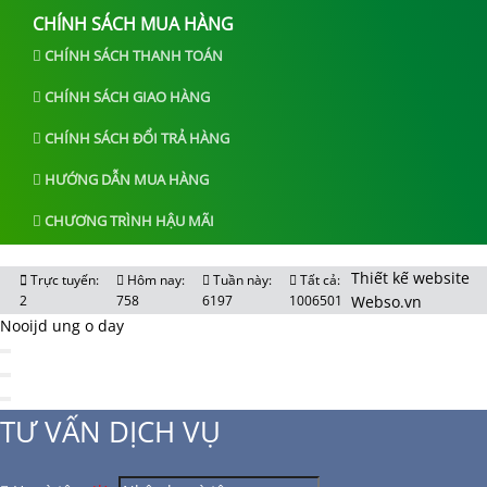
CHÍNH SÁCH MUA HÀNG
CHÍNH SÁCH THANH TOÁN
CHÍNH SÁCH GIAO HÀNG
CHÍNH SÁCH ĐỔI TRẢ HÀNG
HƯỚNG DẪN MUA HÀNG
CHƯƠNG TRÌNH HẬU MÃI
Thiết kế website
Trực tuyến:
Hôm nay:
Tuần này:
Tất cả:
2
758
6197
1006501
Webso.vn
Nooijd ung o day
TƯ VẤN DỊCH VỤ