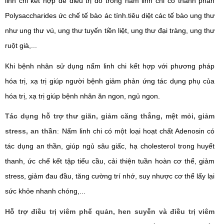
linh chi kết hợp để điều trị do trong nấm linh chi có thành phần
Polysaccharides ức chế tế bào ác tính.tiêu diệt các tế bào ung thư
như ung thư vú, ung thư tuyến tiền liệt, ung thư đại tràng, ung thư
ruột già,...
Khi bệnh nhân sử dụng nấm linh chi kết hợp với phương pháp
hóa trị, xạ trị giúp người bệnh giảm phản ứng tác dụng phụ của
hóa trị, xạ trị giúp bệnh nhân ăn ngon, ngủ ngon.
Tác dụng hỗ trợ thư giãn, giảm căng thẳng, mệt mỏi, giảm
stress, an thần
:
Nấm linh chi có một loại hoạt chất Adenosin có
tác dụng an thần, giúp ngủ sâu giấc, hạ cholesterol trong huyết
thanh, ức chế kết tập tiểu cầu, cải thiện tuần hoàn cơ thể, giảm
stress, giảm đau đầu, tăng cường trí nhớ, suy nhược cơ thể lấy lại
sức khỏe nhanh chóng,...
Hỗ trợ điều trị viêm phế quản, hen suyễn và điều trị viêm