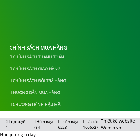
CHÍNH SÁCH MUA HÀNG
CHÍNH SÁCH THANH TOÁN
CHÍNH SÁCH GIAO HÀNG
CHÍNH SÁCH ĐỔI TRẢ HÀNG
HƯỚNG DẪN MUA HÀNG
CHƯƠNG TRÌNH HẬU MÃI
Thiết kế website
Trực tuyến:
Hôm nay:
Tuần này:
Tất cả:
1
784
6223
1006527
Webso.vn
Nooijd ung o day