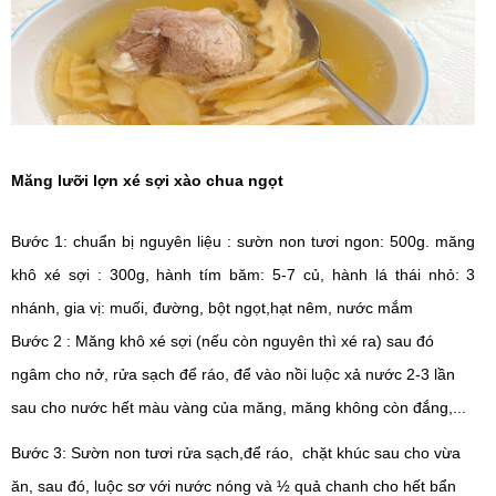
Măng lưỡi lợn xé sợi xào chua ngọt
Bước 1: chuẩn bị nguyên liệu : s
ườn non tươi ngon: 500g. m
ăng 
khô xé sợi : 300g, h
ành tím băm: 5-7 củ, h
ành lá thái nhỏ: 3 
nhánh, g
ia vị: muối, đường, bột ngọt,hạt nêm, nước mắm
Bước 2 : Măng khô xé sợi (nếu còn nguyên thì xé ra) sau đó 
ngâm cho nở, rửa sạch để ráo, để vào nồi luộc xả nước 2-3 lần 
sau cho nước hết màu vàng của măng, măng không còn đắng,...
Bước 3: Sườn non tươi rửa sạch,để ráo,  chặt khúc sau cho vừa 
ăn, sau đó, luộc sơ với nước nóng và ½ quả chanh cho hết bẩn