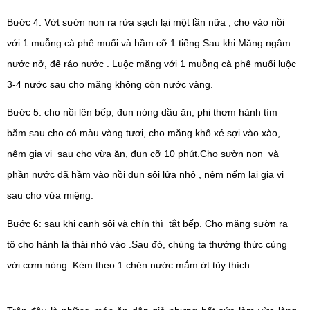
Bước 4: Vớt sườn non ra rửa sạch lại một lần nữa , cho vào nồi 
với 1 muỗng cà phê muối và hầm cỡ 1 tiếng.Sau khi Măng ngâm 
nước nở, để ráo nước . Luộc măng với 1 muỗng cà phê muối luộc 
3-4 nước sau cho măng không còn nước vàng.
Bước 5: cho nồi lên bếp, đun nóng dầu ăn, phi thơm hành tím 
băm sau cho có màu vàng tươi, cho măng khô xé sợi vào xào, 
nêm gia vị  sau cho vừa ăn, đun cỡ 10 phút.Cho sườn non  và 
phần nước đã hầm vào nồi đun sôi lửa nhỏ , nêm nếm lại gia vị 
sau cho vừa miệng.
Bước 6: sau khi canh sôi và chín thì  tắt bếp. Cho măng sườn ra 
tô cho hành lá thái nhỏ vào .Sau đó, chúng ta thưởng thức cùng 
với cơm nóng. Kèm theo 1 chén nước mắm ớt tùy thích.