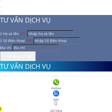
TƯ VẤN DỊCH VỤ
Họ và tên
(*)
Số điện thoại
(*)
Địa chỉ
Đăng ký tư vấn
TƯ VẤN DỊCH VỤ
Họ và tên
(*)
Hotline
Số điện thoại
(*)
Zalo
Địa chỉ
0
Giỏ hàng