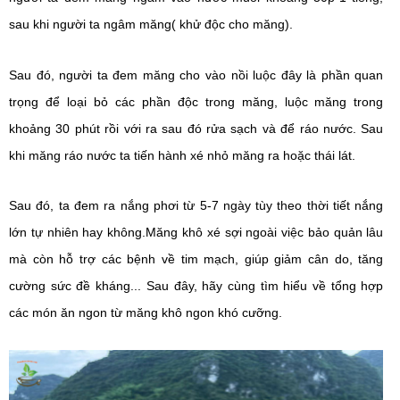
sau khi người ta ngâm măng( khử độc cho măng).
Sau đó, người ta đem măng cho vào nồi luộc đây là phần quan 
trọng để loại bỏ các phần độc trong măng, luộc măng trong 
khoảng 30 phút rồi với ra sau đó rửa sạch và để ráo nước. Sau 
khi măng ráo nước ta tiến hành xé nhỏ măng ra hoặc thái lát.
Sau đó, ta đem ra nắng phơi từ 5-7 ngày tùy theo thời tiết nắng 
lớn tự nhiên hay không.
Măng khô xé sợi ngoài việc bảo quản lâu 
mà còn hỗ trợ các bệnh về tim mạch, giúp giảm cân do, tăng 
cường sức đề kháng... Sau đây, hãy cùng tìm hiểu về 
tổng hợp 
các món ăn ngon từ măng khô ngon khó cưỡng
.