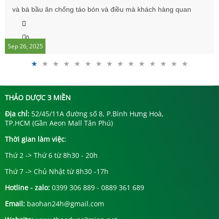
và bà bầu ăn chống táo bón và điều mà khách hàng quan
tâm tới sức khoẻ nhất là mẹ bầu. sau đây là một số thông tin
0
chính các bà các mẹ tham khảo.
Sep 26, 2025
THẢO DƯỢC 3 MIỀN
Địa chỉ:
52/45/11A đường số 8, P.Bình Hưng Hoà,
TP.HCM (Gần Aeon Mall Tân Phú)
Thời gian làm việc
:
Thứ 2 -> Thứ 6 từ 8h30 - 20h
Thứ 7 -> Chủ Nhật từ 8h30 -17h
Hotline - zalo:
0399 306 889 - 0889 361 689
Email:
baohan24h@gmail.com