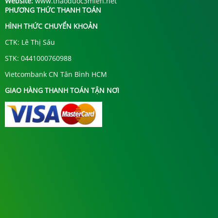
Website:
www.thaoduoc3mien.net
PHƯƠNG THỨC THANH TOÁN
HÌNH THỨC CHUYỂN KHOẢN
CTK: Lê Thị Sáu
STK: 0441000760988
Vietcombank CN Tân Bình HCM
GIAO HÀNG THANH TOÁN TẬN NƠI