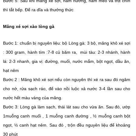
Bước 5: Sau khi măng xé sợi, nấm hương, nấm mèo và thịt chín 
thì tắt bếp. Để ra dĩa và thưởng thức 
Măng xé sợi xào lòng gà
Bước 1: chuẩn bị nguyên liệu: 
bộ Lòng gà: 3 bộ,
 măng khô xé sợi 
: 300 gram, 
hành tím :7-8 củ băm ra, 
 mùi tàu: 2-3 nhánh, 
hành 
lá: 2-3 nhanh, g
ia vị: đường, muối, nước mắm, bột ngọt, dầu ăn, 
hạt nêm
Bước 2 : Măng khô xé sợi nếu còn nguyên thì xé ra sau đó ngâm 
cho nở, rửa sạch ráo, để vào nồi luộc xả nước 3-4 lần sau cho 
nước hết màu vàng của măng.
Bước 3: Lòng gà làm sạch, thái lát sau cho vừa ăn. Sau đó, ướp 
1muỗng canh muối , 1 muỗng canh đường , ½ muỗng canh bột 
ngọt, ½ canh hạt nêm. Sau đó , trộn đều nguyên liệu để khoảng 
30 phút