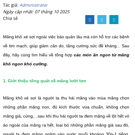
Tác giả:
Administrator
Ngày cập nhật: 07 tháng 10 2025
Chia sẻ
Măng khô xé sợi ngoài việc bảo quản lâu mà còn hỗ trợ các bệnh 
về tim mạch, giúp giảm cân do, tăng cường sức đề kháng... Sau 
đây, hãy cùng tìm hiểu về 
tổng hợp 
các món ăn ngon từ măng 
khô ngon khó cưỡng
.
1. Giới thiệu tổng quát về măng lưỡi lợn
Măng khô xé sợi là người ta thu hái măng vào mùa măng chọn 
những phần măng non, đủ kích thước vừa chuẩn, không chọn 
măng già, cứng,...sau khi thu hái người ta đem măng về lột hết vỏ 
áo ngoài của măng ra hết, loại bỏ những phần măng già sau đó, 
người ta đem măng ngâm vào nước muối khoảng 30p-1 tiếng, 