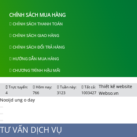
CHÍNH SÁCH MUA HÀNG
CHÍNH SÁCH THANH TOÁN
CHÍNH SÁCH GIAO HÀNG
CHÍNH SÁCH ĐỔI TRẢ HÀNG
HƯỚNG DẪN MUA HÀNG
CHƯƠNG TRÌNH HẬU MÃI
Thiết kế website
Trực tuyến:
Hôm nay:
Tuần này:
Tất cả:
4
766
3123
1003427
Webso.vn
Nooijd ung o day
TƯ VẤN DỊCH VỤ