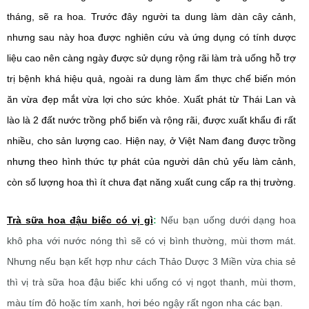
tháng, sẽ ra hoa. Trước đây người ta dung làm dàn cây cảnh,
nhưng sau này hoa được nghiên cứu và ứng dụng có tính dược
liệu cao nên càng ngày được sử dụng rộng rãi làm trà uống hỗ trợ
trị bệnh khá hiệu quả, ngoài ra dung làm ẩm thực chế biến món
ăn vừa đẹp mắt vừa lợi cho sức khỏe.
Xuất phát từ Thái Lan và
lào là 2 đất nước trồng phổ biến và rộng rãi, được xuất khẩu đi rất
nhiều, cho sản lượng cao. Hiện nay, ở Việt Nam đang được trồng
nhưng theo hình thức tự phát của người dân chủ yếu làm cảnh,
còn số lượng hoa thì ít chưa đạt năng xuất cung cấp ra thị trường.
Trà sữa hoa đậu biếc có vị gì
:
Nếu bạn uống dưới dạng hoa
khô pha với nước nóng thì sẽ có vị bình thường, mùi thơm mát.
Nhưng nếu bạn kết hợp như cách Thảo Dược 3 Miền vừa chia sẻ
thì vị
trà sữa hoa đậu biếc khi uống có vị ngọt thanh, mùi thơm,
màu tím đỏ hoặc tím xanh, hơi béo ngậy rất ngon nha các bạn.