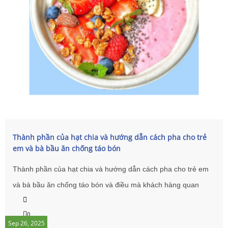
Thành phần của hạt chia và hướng dẫn cách pha cho trẻ
em và bà bầu ăn chống táo bón
Thành phần của hạt chia và hướng dẫn cách pha cho trẻ em
và bà bầu ăn chống táo bón và điều mà khách hàng quan
tâm tới sức khoẻ nhất là mẹ bầu. sau đây là một số thông tin
0
chính các bà các mẹ tham khảo.
Sep 26, 2025