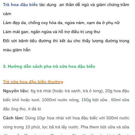
Trà hoa đậu biếc
tác dụng an thần dễ ngủ và giảm chứng trầm
cảm
Làm đẹp da, chống oxy hóa da, ngừa nám, xạm da ở phụ nữ
Làm mát gan, ngăn ngừa và hỗ trợ điều trị ung thư
Đối với bệnh tiểu đường thì kết ảu cho thấy lượng đường trong
máu giảm hẳn
3. Hướng dẫn cách pha trà sữa hoa đậu biếc
Trà sữa hoa đậu biếc thường
Nguyên liệu:
6g trà nhài (hoặc trà xanh, trà ô long), 20g hoa đậu
biếc khô hoặc tươi, 1000ml nước nóng, 150g bột sữa , 60ml sữa
đặc ông thọ, ít đá bi
Cách làm:
Dùng 10gr hoa nhài với hoa đậu biếc với 500ml nước
nóng trong 10 phút, lọc bã trà lấy nước. Pha them bột sữa và sữa