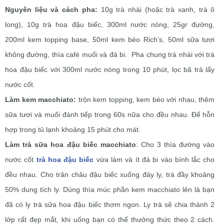
Nguyên liệu và cách pha:
10g trà nhài (hoặc trà xanh, trà ô
long), 10g trà hoa đậu biếc, 300ml nước nóng,
25gr đường,
200ml kem topping base, 50ml kem béo Rich’s, 50ml sữa tươi
không đường, t
hìa café muối và đá bi.
Pha chung trà nhài với trà
hoa đậu biếc với 300ml nước nóng trong 10 phút, lọc bã trà lấy
nước cốt.
Làm kem macchiato
:
trộn kem topping, kem béo với nhau, thêm
sữa tươi và muối đánh tiếp trong 60s nữa cho đều nhau. Để hỗn
hợp trong tủ lạnh khoảng 15 phút cho mát.
Làm trà sữa hoa đậu biếc macchiato
: Cho 3 thìa đường vào
nước cốt
trà hoa đậu biếc
vừa làm và ít đá bi vào bình lắc cho
đều nhau.
Cho trân châu đậu biếc xuống đáy ly, trà đầy khoảng
50% dung tích ly. Dùng thìa múc phần kem macchiato lên là bạn
đã có ly trà sữa hoa đậu biếc thơm ngon.
Ly trà sẽ chia thành 2
lớp rất đẹp mắt, khi uống bạn có thể thưởng thức theo 2 cách.