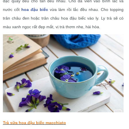
đặc quấy đều cho tan đều nhau. Cho đá viên vào bình lắc và
nước cốt
hoa đậu biếc
vừa làm rồi lắc đều nhau.
Cho topping
trân châu đen hoặc trân châu hoa đậu biếc vào ly. Ly trà sẽ có
màu xanh ngọc rất đẹp mắt, vị trà thơm nhẹ, hài hòa.
Trà sữa hoa đậu biếc macchiato